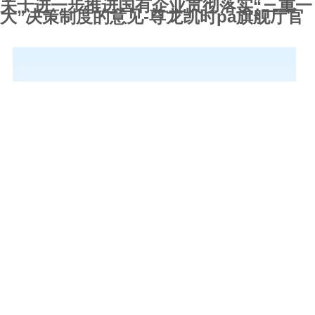
关于进一步推进国有企业贯彻落实“三重一
大”决策制度的意见-尊龙凯时pa旗舰厅官
尊龙凯时pa旗舰厅官
尊龙凯时pa旗舰厅官的概况
尊龙凯时pa旗舰厅官的简介
组织架构
图库展示
经营业务
酒店业
物流业
物业租赁管理
新闻中心
党的建设
微党课
党建工作
党建动态
学习材料
纪检监督
纪检动态
警示教育
党纪国法