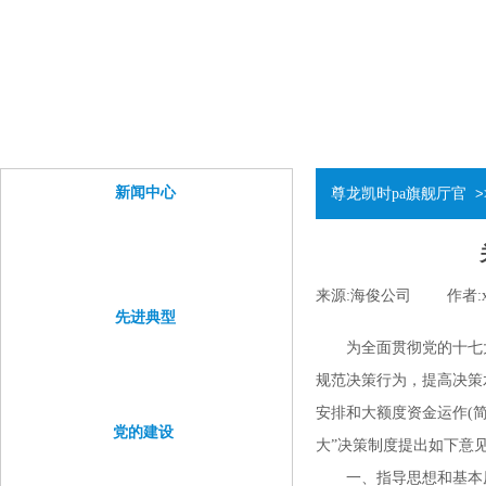
群团工作
专题活动
”十九大“专题学习教育
群众路线教育实践活动
“两学一做”学习教育
尊龙凯时pa旗舰厅官的文化
国机文化
海航文化
视觉识别
先进典型
专题活动
新闻中心
尊龙凯时pa旗舰厅官
>
公司活动
党团活动
管理提升
新
“寻找身边的榜样”专题报道
闻
联系尊龙凯时pa旗舰厅官
中
尊龙凯时pa旗舰厅官的联系方式
心
来源:
海俊公司
|
作者:
职工意见箱
先进典型
尊龙凯时pa旗舰厅官的友情链接
集团上级
为全面贯彻党的十七
兄弟企业
先
信息公开
进
规范决策行为，提高决策
企业基本信息
典
安排和大额度资金运作
(
简
人事薪酬事项
型
重要财务信息
党的建设
大”决策制度提出如下意
企业重大事项
履行社会责任
一、指导思想和基本
党
员工招聘信息