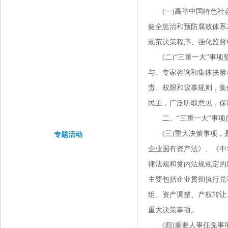
建
其他公开信息
(
一
)
高举中国特色社
工
所属企业信息公开
作
健全惩治和预防腐败体系
纪
检
规范决策程序、强化监督
监
督
(
二
)
“三重一大”事
团
群
与、专家咨询和集体决策
工
作
责、权限和议事规则，集
”十
民主，广泛听取意见，保
九
大“专
二、“三重一大”事
题
学
(
三
)
重大决策事项，
专题活动
习
教
企业国有资产法》、《中
育
公
群
律法规和党内法规规定的
司
众
活
路
主要包括企业贯彻执行党
动
线
党
教
组、资产调整、产权转让
团
育
活
实
重大决策事项。
动
践
管
(
四
)
重要人事任免事
活