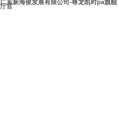
广东新海俊发展有限公司-尊龙凯时pa旗舰
厅官
尊龙凯时pa旗舰厅官
尊龙凯时pa旗舰厅官的概况
尊龙凯时pa旗舰厅官的简介
组织架构
图库展示
经营业务
酒店业
广州海之悦酒店
绿洲大酒店
广州京海宾馆
深圳潮海酒店
新乡领海国际酒店
物流业
物业租赁管理
托管企业
新闻中心
党的建设
微党课
党建工作