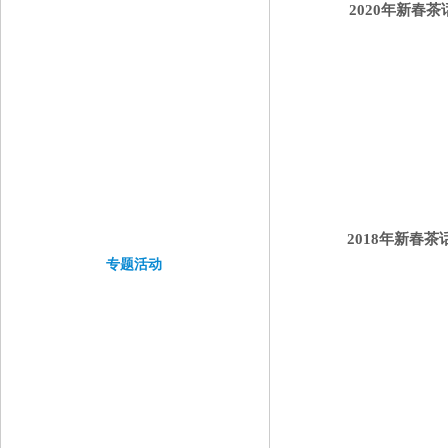
2020年新春茶
建
信息公开
工
企业基本信息
作
人事薪酬事项
纪
重要财务信息
检
企业重大事项
监
履行社会责任
督
员工招聘信息
团
其他公开信息
群
所属企业信息公开
工
作
”
十
九
大
2018年新春茶
“专
专题活动
题
学
习
公
教
司
育
活
群
动
众
党
路
团
线
活
教
动
育
管
实