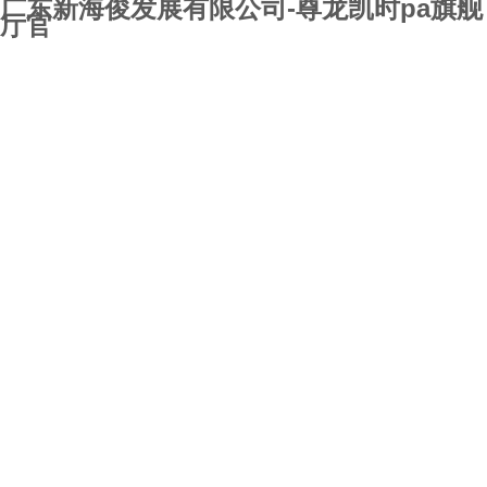
广东新海俊发展有限公司-尊龙凯时pa旗舰
厅官
尊龙凯时pa旗舰厅官
尊龙凯时pa旗舰厅官的概况
尊龙凯时pa旗舰厅官的简介
组织架构
图库展示
经营业务
酒店业
广州海之悦酒店
绿洲大酒店
广州京海宾馆
深圳潮海酒店
新乡领海国际酒店
物流业
物业租赁管理
托管企业
新闻中心
党的建设
微党课
党建工作