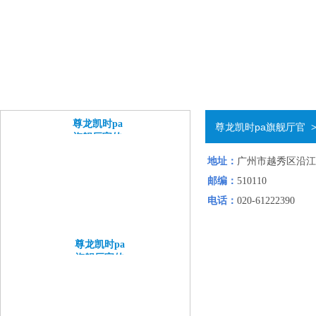
党建动态
学习材料
纪检监督
纪检动态
警示教育
党纪国法
群团工作
专题活动
”十九大“专题学习教育
群众路线教育实践活动
“两学一做”学习教育
尊龙凯时pa
尊龙凯时pa旗舰厅官
尊龙凯时pa旗舰厅官的文化
旗舰厅官的
国机文化
尊
概况
海航文化
龙
地址：
广州市越秀区沿江
海俊文化
凯
视觉识别
邮编：
510110
时
先进典型
pa
电话：
020-61222390
专题活动
旗
公司活动
舰
党团活动
厅
管理提升
官
尊龙凯时pa
“寻找身边的榜样”专题报道
的
旗舰厅官的
联系尊龙凯时pa旗舰厅官
简
国
尊龙凯时pa旗舰厅官的联系方式
文化
介
机
职工意见箱
组
文
尊龙凯时pa旗舰厅官的友情链接
织
化
集团上级
架
海
兄弟企业