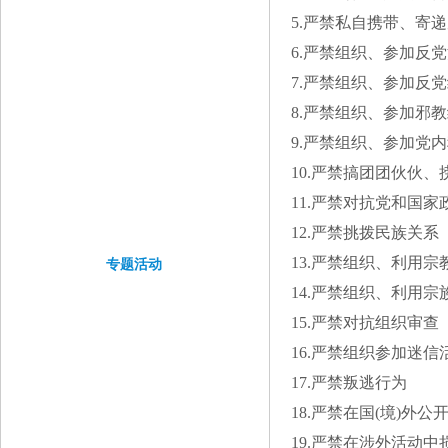
建
其他公开信息
5.
严禁私自携带、寄递
工
所属企业信息公开
作
6.
严禁组织、参加反党
纪
检
7.
严禁组织、参加反党
监
督
8.
严禁组织、参加邪教
团
群
9.
严禁组织、参加党内
工
作
10.
严禁搞团团伙伙、
”十
11.
严禁对抗党和国家
九
大“专
12.
严禁挑拨民族关系
题
学
13.
严禁组织、利用宗
专题活动
习
教
14.
严禁组织、利用宗
育
公
群
15.
严禁对抗组织审查
司
众
活
路
16.
严禁组织参加迷信
动
线
党
教
17.
严禁叛逃行为
团
育
活
实
18.
严禁在国
(
境
)
外公
动
践
管
19.
严禁在涉外活动中
活