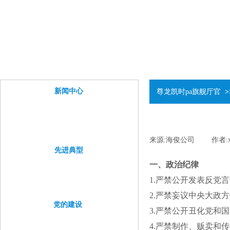
群团工作
专题活动
”十九大“专题学习教育
群众路线教育实践活动
“两学一做”学习教育
尊龙凯时pa旗舰厅官的文化
国机文化
海航文化
视觉识别
先进典型
专题活动
新闻中心
尊龙凯时pa旗舰厅官
>
公司活动
党团活动
管理提升
新
“寻找身边的榜样”专题报道
闻
联系尊龙凯时pa旗舰厅官
中
尊龙凯时pa旗舰厅官的联系方式
心
来源:
海俊公司
|
作者:
职工意见箱
先进典型
尊龙凯时pa旗舰厅官的友情链接
集团上级
一、政治纪律
兄弟企业
先
1.
严禁公开发表反党言
信息公开
进
企业基本信息
典
2.
严禁妄议中央大政方
人事薪酬事项
型
重要财务信息
党的建设
3.
严禁公开丑化党和国
企业重大事项
履行社会责任
4.
严禁制作、贩卖和传
党
员工招聘信息