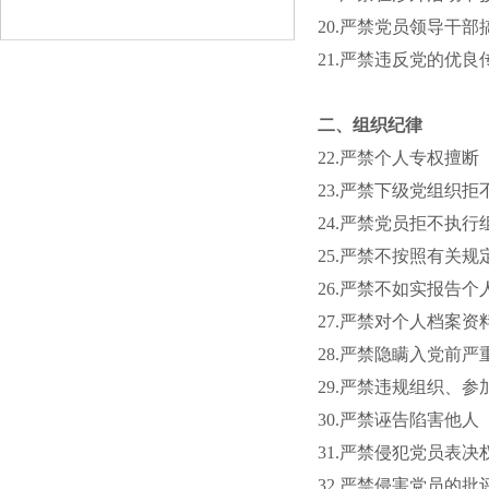
理
动
20.
严禁党员领导干部
提
“两
升
学
21.
严禁违反党的优良
“寻
一
找
做”学
身
习
边
教
二、组织纪律
的
育
榜
22.
严禁个人专权擅断
样”专
题
23.
严禁下级党组织拒
报
道
24.
严禁党员拒不执行
25.
严禁不按照有关规
26.
严禁不如实报告个
27.
严禁对个人档案资
28.
严禁隐瞒入党前严
29.
严禁违规组织、参
30.
严禁诬告陷害他人
31.
严禁侵犯党员表决
32.
严禁侵害党员的批