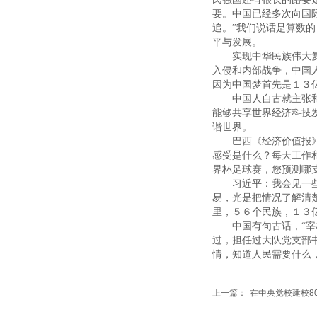
系
员工招聘信息
列
要。中国已经多次向国
其他公开信息
重
追。”我们说话是算数
所属企业信息公开
要
平与发展。
讲
实现中华民族伟大
话
国
入侵和内部战争，中国
机
因为中国梦首先是１３
精
中国人自古就主张
神
能够共享世界经济科技
楷
模
谐世界。
黄
巴西《经济价值报
锡
感受是什么？每天工作
璆
界杯足球赛，您预测哪
同
志
习近平：我会见一
先
易，光是把情况了解清
进
里，５６个民族，１３亿
事
中国有句古话，“
迹
过，担任过大队党支部
情，知道人民需要什么
上一篇：
在中央党校建校80周.