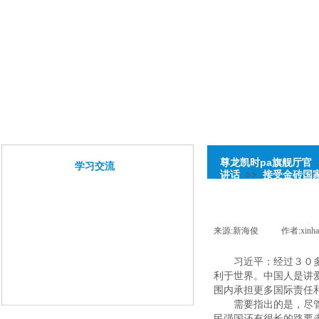
党纪国法
群团工作
专题活动
”十九大“专题学习教育
群众路线教育实践活动
“两学一做”学习教育
尊龙凯时pa旗舰厅官的文化
国机文化
海航文化
尊龙凯时pa旗舰厅官首页
视觉识别
概况总览
先进典型
上级精神
专题活动
工作动态
公司活动
学习交流
党团活动
意见箱
尊龙凯时pa旗舰厅官
学习交流
管理提升
讲话
接受金砖国
>>
“寻找身边的榜样”专题报道
联系尊龙凯时pa旗舰厅官
学
尊龙凯时pa旗舰厅官的联系方式
习
职工意见箱
材
尊龙凯时pa旗舰厅官的友情链接
料
来源:
新海俊
|
作者:
xinha
集团上级
习
兄弟企业
近
信息公开
习近平：经过３０
平
企业基本信息
总
利于世界。中国人是讲
人事薪酬事项
书
围内承担更多国际责任
重要财务信息
记
需要指出的是，尽
企业重大事项
一
履行社会责任
民强国还有很长的路要