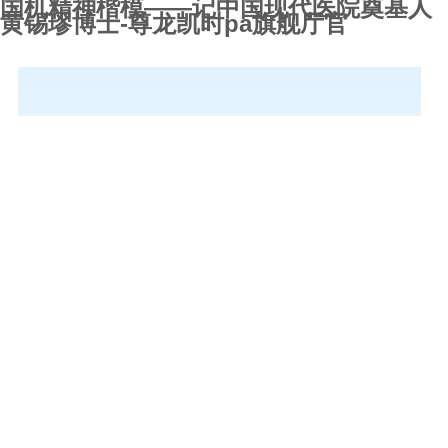
国机精神楷模——记中国现代医院奠基人
黄锡璆博士-尊龙凯时pa旗舰厅官
尊龙凯时pa旗舰厅官
尊龙凯时pa旗舰厅官的概况
尊龙凯时pa旗舰厅官的简介
组织架构
图库展示
经营业务
酒店业
物流业
物业租赁管理
托管企业
新闻中心
党的建设
微党课
党建工作
党建动态
学习材料
纪检监督
纪检动态
警示教育