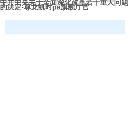
中共中央关于全面深化改革若干重大问题
的决定-尊龙凯时pa旗舰厅官
尊龙凯时pa旗舰厅官
尊龙凯时pa旗舰厅官的概况
尊龙凯时pa旗舰厅官的简介
组织架构
图库展示
经营业务
酒店业
物流业
物业租赁管理
新闻中心
党的建设
微党课
党建工作
党建动态
学习材料
纪检监督
纪检动态
警示教育
党纪国法