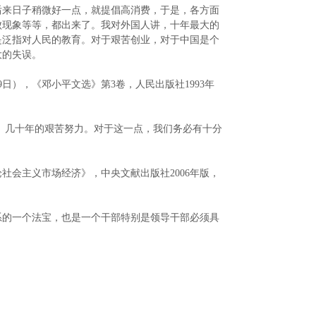
后来日子稍微好一点，就提倡高消费，于是，各方面
败现象等等，都出来了。我对外国人讲，十年最大的
是泛指对人民的教育。对于艰苦创业，对于中国是个
大的失误。
9
日），《邓小平文选》第
3
卷，人民出版社
1993
年
、几十年的艰苦努力。对于这一点，我们务必有十分
论社会主义市场经济》，中央文献出版社
2006
年版，
系的一个法宝，也是一个干部特别是领导干部必须具
年
1
月
23
日），《十四大以来重要文献选编》
人创造的物质文明成果上坐享其成，贪图享乐，不图