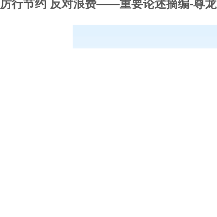
厉行节约 反对浪费——重要论述摘编-尊龙
尊龙凯时pa旗舰厅官
尊龙凯时pa旗舰厅官的概况
尊龙凯时pa旗舰厅官的简介
组织架构
图库展示
经营业务
酒店业
物流业
物业租赁管理
新闻中心
党的建设
微党课
党建工作
党建动态
学习材料
纪检监督
纪检动态
警示教育
党纪国法
群团工作