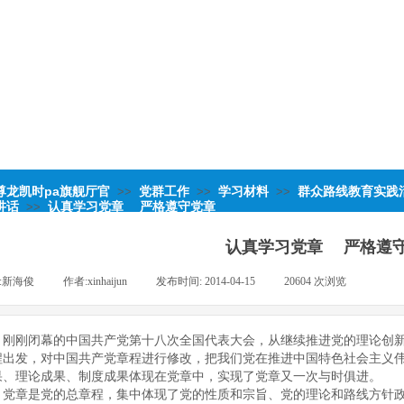
尊龙凯时pa旗舰厅官
党群工作
学习材料
群众路线教育实践
>>
>>
>>
讲话
认真学习党章 严格遵守党章
>>
认真学习党章 严格遵
:
新海俊
|
作者:
xinhaijun
|
发布时间:
2014-04-15
|
20604
次浏览
刚刚闭幕的中国共产党第十八次全国代表大会，从继续推进党的理论创
程出发，对中国共产党章程进行修改，把我们党在推进中国特色社会主义
果、理论成果、制度成果体现在党章中，实现了党章又一次与时俱进。
党章是党的总章程，集中体现了党的性质和宗旨、党的理论和路线方针