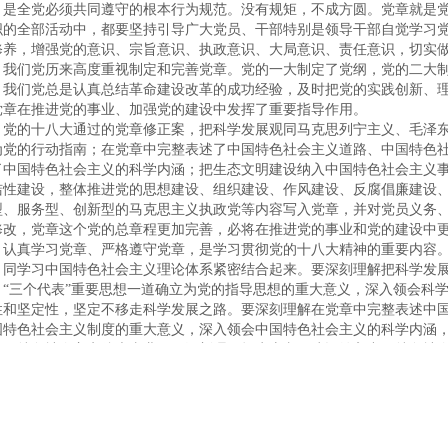
，是全党必须共同遵守的根本行为规范。没有规矩，不成方圆。党章就是
织的全部活动中，都要坚持引导广大党员、干部特别是领导干部自觉学习
修养，增强党的意识、宗旨意识、执政意识、大局意识、责任意识，切实
我们党历来高度重视制定和完善党章。党的一大制定了党纲，党的二大
，我们党总是认真总结革命建设改革的成功经验，及时把党的实践创新、
党章在推进党的事业、加强党的建设中发挥了重要指导作用。
党的十八大通过的党章修正案，把科学发展观同马克思列宁主义、毛泽东
为党的行动指南；在党章中完整表述了中国特色社会主义道路、中国特色
了中国特色社会主义的科学内涵；把生态文明建设纳入中国特色社会主义
洁性建设，整体推进党的思想建设、组织建设、作风建设、反腐倡廉建设
型、服务型、创新型的马克思主义执政党等内容写入党章，并对党员义务
修改，党章这个党的总章程更加完善，必将在推进党的事业和党的建设中
认真学习党章、严格遵守党章，是学习贯彻党的十八大精神的重要内容
，同学习中国特色社会主义理论体系紧密结合起来。要深刻理解把科学发
、“三个代表”重要思想一道确立为党的指导思想的重大意义，深入领会科
性和坚定性，坚定不移走科学发展之路。要深刻理解在党章中完整表述中
国特色社会主义制度的重大意义，深入领会中国特色社会主义的科学内涵
中国特色社会主义伟大事业。要深刻理解把生态文明建设纳入中国特色社
设的指导原则和主要着力点，自觉把生态文明建设融入经济建设、政治建
党章增写党的建设总体要求新内容和关于党员、党的基层组织、党的干部
内涵，坚持用党章指导和规范党的建设各项工作，全面提高党的建设科学
认真学习党章、严格遵守党章，是加强党的建设的一项基础性经常性工