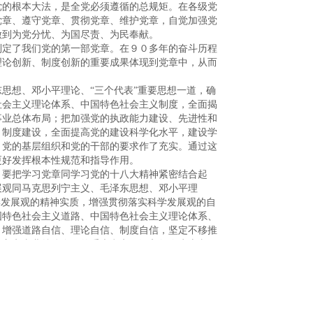
党的根本大法，是全党必须遵循的总规矩。在各级党
党章、遵守党章、贯彻党章、维护党章，自觉加强党
做到为党分忧、为国尽责、为民奉献。
制定了我们党的第一部党章。在９０多年的奋斗历程
理论创新、制度创新的重要成果体现到党章中，从而
思想、邓小平理论、“三个代表”重要思想一道，确
社会主义理论体系、中国特色社会主义制度，全面揭
事业总体布局；把加强党的执政能力建设、先进性和
、制度建设，全面提高党的建设科学化水平，建设学
、党的基层组织和党的干部的要求作了充实。通过这
更好发挥根本性规范和指导作用。
。要把学习党章同学习党的十八大精神紧密结合起
展观同马克思列宁主义、毛泽东思想、邓小平理
学发展观的精神实质，增强贯彻落实科学发展观的自
国特色社会主义道路、中国特色社会主义理论体系、
，增强道路自信、理论自信、制度自信，坚定不移推
会主义事业总体布局的重大意义，深入领会生态文明
设、文化建设、社会建设各方面和全过程。要深刻理
新要求的重大意义，深入领会各项新内容新要求的科
化水平。
作，也是全党同志的应尽义务和庄严责任，对强化全