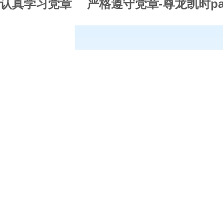
认真学习党章 严格遵守党章-尊龙凯时p
尊龙凯时pa旗舰厅官
尊龙凯时pa旗舰厅官的概况
尊龙凯时pa旗舰厅官的简介
组织架构
图库展示
经营业务
酒店业
物流业
物业租赁管理
新闻中心
党的建设
微党课
党建工作
党建动态
学习材料
纪检监督
纪检动态
警示教育
党纪国法
群团工作