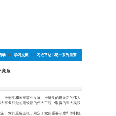
活动
学习交流
习近平总书记一系列重要
>>
>>
守党章
新、推进党和国家事业发展、推进党的建设新的伟大
伟大事业和党的建设新的伟大工程中取得的重大实践
政策、党的重要主张，规定了党的重要制度和体制机