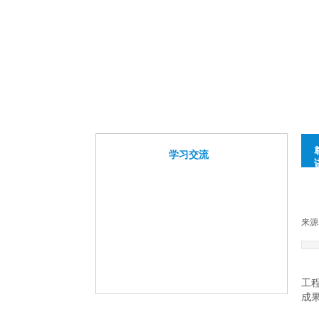
专题活动
”十九大“专题学习教育
群众路线教育实践活动
“两学一做”学习教育
尊龙凯时pa旗舰厅官的文化
国机文化
海航文化
视觉识别
尊龙凯时pa旗舰厅官首页
先进典型
概况总览
专题活动
上级精神
公司活动
工作动态
党团活动
学习交流
管理提升
意见箱
学习交流
“寻找身边的榜样”专题报道
联系尊龙凯时pa旗舰厅官
尊龙凯时pa旗舰厅官的联系方式
学
职工意见箱
习
尊龙凯时pa旗舰厅官的友情链接
材
集团上级
料
来源
兄弟企业
习
信息公开
近
企业基本信息
平
人事薪酬事项
总
重要财务信息
书
工
企业重大事项
记
履行社会责任
一
成
员工招聘信息
系
其他公开信息