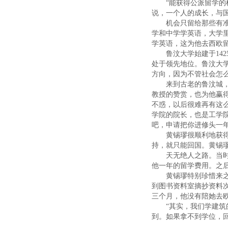
系
“能获得公派留学
其他公开信息
列
说，一个人的成长，与
所属企业信息公开
重
机会只留给那些有
要
讲
学和中学学英语，大学
话
学英语，这为他去西欧
国
鲁汶大学始建于
142
机
处于领先地位。鲁汶大
精
神
方向，因为不管社会怎
楷
来到古老的鲁汶城
模
教授的赞赏，也为他赢
黄
不惑，以后很难再有这
锡
璆
学院的院长，也是工学
同
吧，申请把你进修头一
志
黄锡璆很顺利地获
先
持，就只能回国。黄锡
进
事
天无绝人之路。当
迹
他一年的留学费用。之
黄锡璆特别珍惜来
到图书资料室摘抄资料
三个月，他没有陪她去
“其实，我们学建
到。如果拿不到学位，