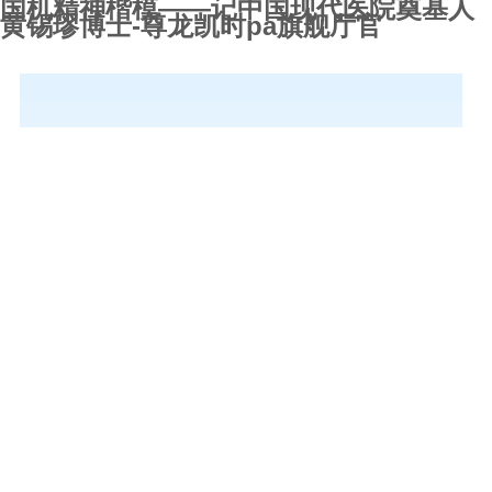
国机精神楷模——记中国现代医院奠基人
黄锡璆博士-尊龙凯时pa旗舰厅官
尊龙凯时pa旗舰厅官
尊龙凯时pa旗舰厅官的概况
尊龙凯时pa旗舰厅官的简介
组织架构
图库展示
经营业务
酒店业
物流业
物业租赁管理
新闻中心
党的建设
微党课
党建工作
党建动态
学习材料
纪检监督
纪检动态
警示教育
党纪国法