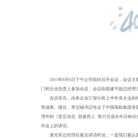
员工招聘信息
其他公开信息
所属企业信息公开
2015
年
8
月
6
日下午公司组织召开会议，会议主
门和企业负责人参加会议，会议由殷建平副总经理
会议首先，由各企业汇报分析上半年各企业的
营成果。随后，李召锡书记传达了中国海航集团党
理作的《坚定信念
迎难而上
努力完成全年目标任
作会上的讲话。
唐光军总经理在最后讲话时说，一是我们要认