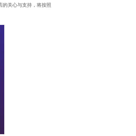
店的关心与支持，将按照