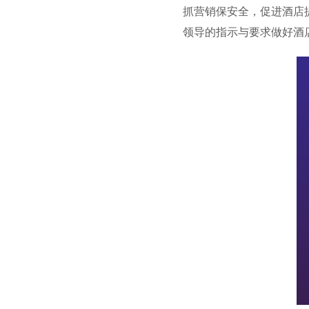
所属企业信息公开
抓营销保安全，促进酒店
领导的指示与要求做好酒