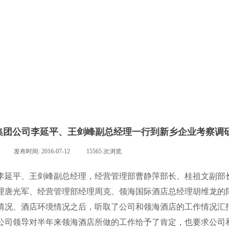
集团公司李延平、王剑峰副总经理一行到新乡企业考察调
|
发布时间:
2016-07-12
|
15565
次浏览
李延平、王剑峰副总经理，经营管理部曹静萍部长、桂祖文副部
理唐光军、经营管理部经理周克、领海国际酒店总经理胡维龙的
情况、酒店环境情况之后，听取了公司和领海酒店的工作情况汇
公司领导对半年来领海酒店所做的工作给予了肯定，也要求公司