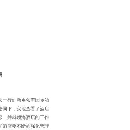
研
长一行到新乡领海国际酒
陪同下，实地查看了酒店
报，并就领海酒店的工作
和酒店要不断的强化管理