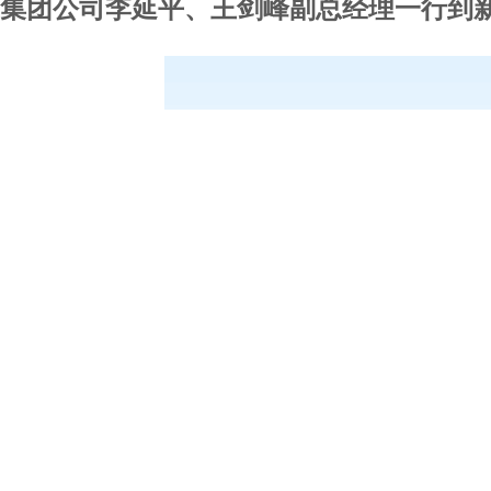
集团公司李延平、王剑峰副总经理一行到新
尊龙凯时pa旗舰厅官
尊龙凯时pa旗舰厅官的概况
尊龙凯时pa旗舰厅官的简介
组织架构
图库展示
经营业务
酒店业
物流业
物业租赁管理
新闻中心
党的建设
微党课
党建工作
党建动态
学习材料
纪检监督
纪检动态
警示教育
党纪国法
群团工作