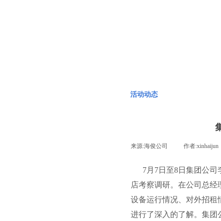
专题活动
”十九大“专题学习教育
群众路线教育实践活动
“两学一做”学习教育
尊龙凯时pa旗舰厅官的文化
国机文化
海航文化
视觉识别
尊龙凯时pa旗舰厅官首页
先进典型
概况总览
专题活动
活动动态
公司活动
党团活动
活动动态
管理提升
“寻找身边的榜样”专题报道
联系尊龙凯时pa旗舰厅官
尊龙凯时pa旗舰厅官的联系方式
职工意见箱
尊龙凯时pa旗舰厅官的友情链接
来源:
海俊公司
|
作者:
xinhaijun
集团上级
兄弟企业
信息公开
7
月
7
日至
8
日集团公司
企业基本信息
人事薪酬事项
店考察调研。在公司总经
重要财务信息
企业重大事项
设备运行情况、对外招租
履行社会责任
员工招聘信息
进行了深入的了解。集团
其他公开信息