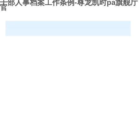
干部人事档案工作条例-尊龙凯时pa旗舰厅
官
尊龙凯时pa旗舰厅官
尊龙凯时pa旗舰厅官的概况
尊龙凯时pa旗舰厅官的简介
组织架构
图库展示
经营业务
酒店业
物流业
物业租赁管理
托管企业
新闻中心
党的建设
微党课
党建工作
党建动态
学习材料
纪检监督
纪检动态
警示教育