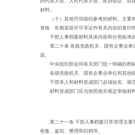
的代表大会、人民代表大会、政协会议、群
员工招聘信息
其他公开信息
材料。
所属企业信息公开
（十）其他可供组织参考的材料。主要有
资格、长期居留许可等证件有关内容的复印
干部人事档案材料具体内容和分类标准由
第二十条 各级党政机关、国有企事业单位
设。
中央组织部会同有关部门统一明确归档材
各级党政机关、国有企事业单位和其他组
干部本人和材料形成部门必须如实、规范
材料形成部门应当按照相关规定审核材料，
第二十一条 干部人事档案日常管理主要包
收集、鉴别、整理和归档等。