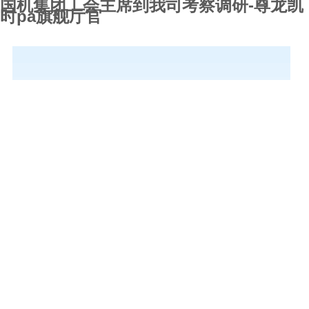
国机集团工会主席到我司考察调研-尊龙凯
时pa旗舰厅官
尊龙凯时pa旗舰厅官
尊龙凯时pa旗舰厅官的概况
尊龙凯时pa旗舰厅官的简介
组织架构
图库展示
经营业务
酒店业
物流业
物业租赁管理
托管企业
新闻中心
党的建设
微党课
党建工作
党建动态
学习材料
纪检监督
纪检动态
警示教育