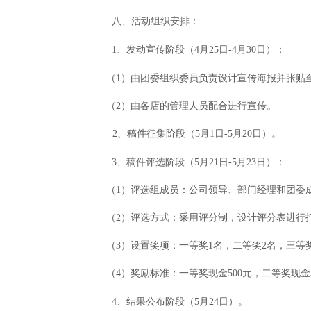
员工招聘信息
其他公开信息
八、活动组织安排：
所属企业信息公开
1
、发动宣传阶段（
4
月
25
日
-4
月
30
日）：
（
1
）由团委组织委员负责设计宣传海报并张贴
（
2
）由各店的管理人员配合进行宣传。
2
、稿件征集阶段（
5
月
1
日
-5
月
20
日）。
3
、稿件评选阶段（
5
月
21
日
-5
月
23
日）：
（
1
）评选组成员：公司领导、部门经理和团委
（
2
）评选方式：采用评分制，设计评分表进行
（
3
）设置奖项：一等奖
1
名，二等奖
2
名，三等
（
4
）奖励标准：一等奖现金
500
元，二等奖现金
4
、结果公布阶段（
5
月
24
日）。