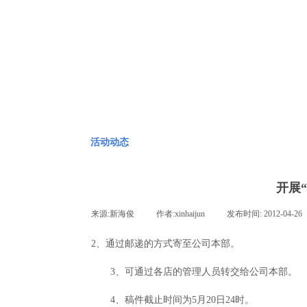
党纪国法
群团工作
专题活动
”十九大“专题学习教育
群众路线教育实践活动
“两学一做”学习教育
尊龙凯时pa旗舰厅官的文化
国机文化
海航文化
尊龙凯时pa旗舰厅官首页
视觉识别
概况总览
先进典型
活动动态
专题活动
公司活动
活动动态
党团活动
管理提升
“寻找身边的榜样”专题报道
联系尊龙凯时pa旗舰厅官
开展
尊龙凯时pa旗舰厅官的联系方式
职工意见箱
来源:
新海俊
|
作者:
xinhaijun
|
发布时间:
2012-04-26
尊龙凯时pa旗舰厅官的友情链接
集团上级
兄弟企业
2
、通过邮递的方式寄至公司本部。
信息公开
企业基本信息
3
、可通过各店的管理人员转交给公司本部。
人事薪酬事项
重要财务信息
企业重大事项
4
、稿件截止时间为
5
月
20
日
24
时。
履行社会责任