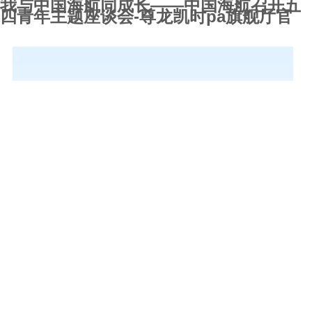
我与中国海航同成长——中国海航召开五
四青年主题座谈会-尊龙凯时pa旗舰厅官
尊龙凯时pa旗舰厅官
尊龙凯时pa旗舰厅官的概况
尊龙凯时pa旗舰厅官的简介
组织架构
图库展示
经营业务
酒店业
物流业
物业租赁管理
托管企业
新闻中心
党的建设
微党课
党建工作
党建动态
学习材料
纪检监督
纪检动态
警示教育