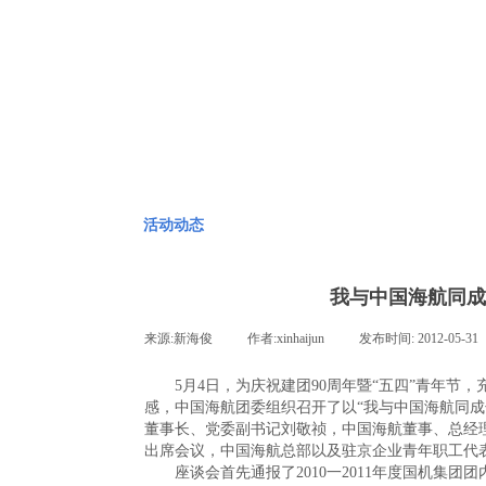
党纪国法
群团工作
专题活动
”十九大“专题学习教育
群众路线教育实践活动
“两学一做”学习教育
尊龙凯时pa旗舰厅官的文化
国机文化
海航文化
尊龙凯时pa旗舰厅官首页
视觉识别
概况总览
先进典型
活动动态
专题活动
公司活动
活动动态
党团活动
管理提升
“寻找身边的榜样”专题报道
联系尊龙凯时pa旗舰厅官
我与中国海航同成
尊龙凯时pa旗舰厅官的联系方式
职工意见箱
来源:
新海俊
|
作者:
xinhaijun
|
发布时间:
2012-05-31
尊龙凯时pa旗舰厅官的友情链接
集团上级
兄弟企业
5
月
4
日，为庆祝建团
90
周年暨“五四”青年节
信息公开
感，中国海航团委组织召开了以“我与中国海航同
企业基本信息
董事长、党委副书记刘敬祯，中国海航董事、总经
人事薪酬事项
重要财务信息
出席会议，中国海航总部以及驻京企业青年职工代
企业重大事项
座谈会首先通报了
2010
一
2011
年度国机集团团
履行社会责任