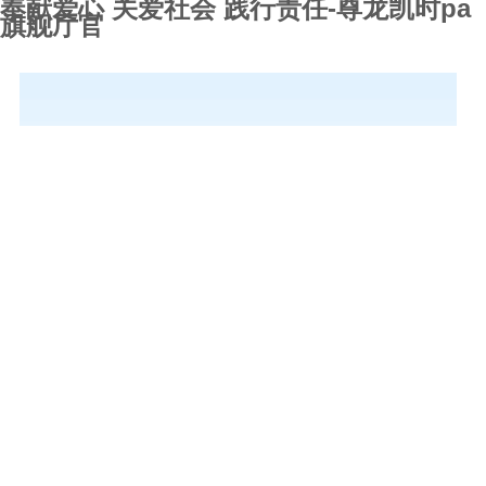
奉献爱心 关爱社会 践行责任-尊龙凯时pa
旗舰厅官
尊龙凯时pa旗舰厅官
尊龙凯时pa旗舰厅官的概况
尊龙凯时pa旗舰厅官的简介
组织架构
图库展示
经营业务
酒店业
物流业
物业租赁管理
托管企业
新闻中心
党的建设
微党课
党建工作
党建动态
学习材料
纪检监督
纪检动态
警示教育