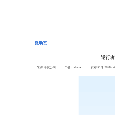
群团工作
专题活动
”十九大“专题学习教育
群众路线教育实践活动
“两学一做”学习教育
尊龙凯时pa旗舰厅官的文化
国机文化
海航文化
视觉识别
先进典型
微动态
专题活动
公司活动
党团活动
逆行者
管理提升
“寻找身边的榜样”专题报道
联系尊龙凯时pa旗舰厅官
来源:
海俊公司
|
作者:
xinhaijun
|
发布时间:
2020-04
尊龙凯时pa旗舰厅官的联系方式
职工意见箱
尊龙凯时pa旗舰厅官的友情链接
集团上级
兄弟企业
信息公开
企业基本信息
人事薪酬事项
重要财务信息
企业重大事项
履行社会责任
员工招聘信息