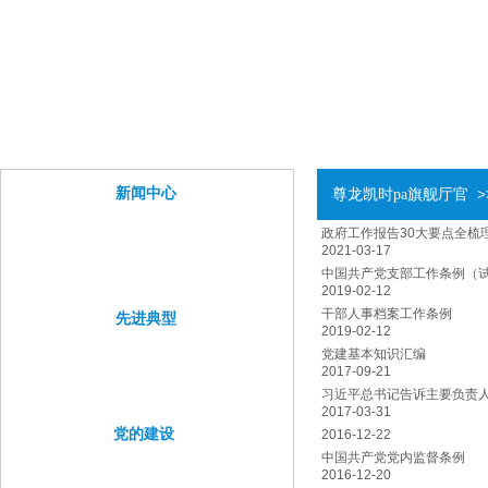
群团工作
专题活动
”十九大“专题学习教育
群众路线教育实践活动
“两学一做”学习教育
尊龙凯时pa旗舰厅官的文化
国机文化
海航文化
视觉识别
先进典型
专题活动
新闻中心
尊龙凯时pa旗舰厅官
>
公司活动
党团活动
政府工作报告30大要点全梳理
管理提升
新
2021-03-17
“寻找身边的榜样”专题报道
闻
中国共产党支部工作条例（
联系尊龙凯时pa旗舰厅官
中
2019-02-12
尊龙凯时pa旗舰厅官的联系方式
心
职工意见箱
干部人事档案工作条例
先进典型
尊龙凯时pa旗舰厅官的友情链接
2019-02-12
集团上级
党建基本知识汇编
兄弟企业
先
2017-09-21
信息公开
进
习近平总书记告诉主要负责
企业基本信息
典
2017-03-31
人事薪酬事项
型
重要财务信息
党的建设
2016-12-22
企业重大事项
中国共产党党内监督条例
履行社会责任
2016-12-20
党
员工招聘信息