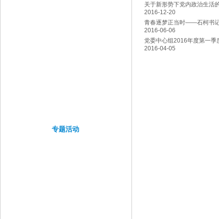
关于新形势下党内政治生活
建
其他公开信息
2016-12-20
工
所属企业信息公开
作
青春逐梦正当时——石柯书
纪
2016-06-06
检
党委中心组2016年度第一
监
2016-04-05
督
团
群
工
作
”十
九
大“专
题
学
专题活动
习
教
育
公
群
司
众
活
路
动
线
党
教
团
育
活
实
动
践
管
活