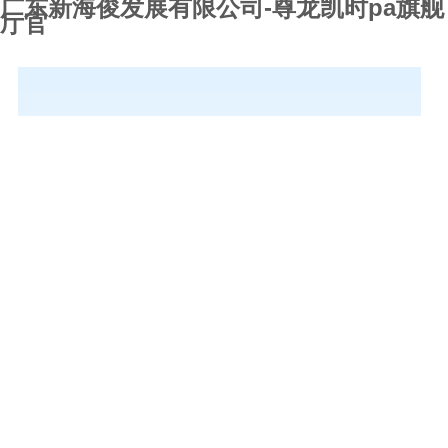
广东新海俊发展有限公司-尊龙凯时pa旗舰
厅官
尊龙凯时pa旗舰厅官
尊龙凯时pa旗舰厅官的概况
尊龙凯时pa旗舰厅官的简介
组织架构
图库展示
经营业务
酒店业
物流业
物业租赁管理
新闻中心
党的建设
微党课
党建工作
党建动态
学习材料
纪检监督
纪检动态
警示教育
党纪国法