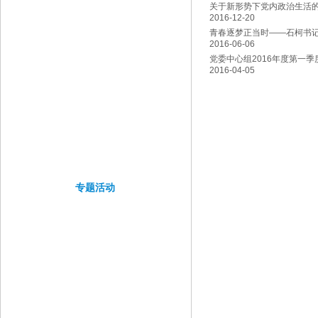
关于新形势下党内政治生活
建
其他公开信息
2016-12-20
工
所属企业信息公开
作
青春逐梦正当时——石柯书
纪
2016-06-06
检
党委中心组2016年度第一
监
2016-04-05
督
团
群
工
作
”十
九
大“专
题
学
专题活动
习
教
育
公
群
司
众
活
路
动
线
党
教
团
育
活
实
动
践
管
活