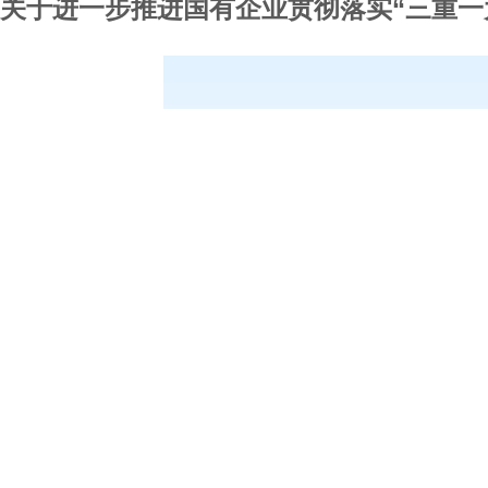
关于进一步推进国有企业贯彻落实“三重一
尊龙凯时pa旗舰厅官
尊龙凯时pa旗舰厅官的概况
尊龙凯时pa旗舰厅官的简介
组织架构
图库展示
经营业务
酒店业
物流业
物业租赁管理
新闻中心
党的建设
微党课
党建工作
党建动态
学习材料
纪检监督
纪检动态
警示教育
党纪国法
群团工作