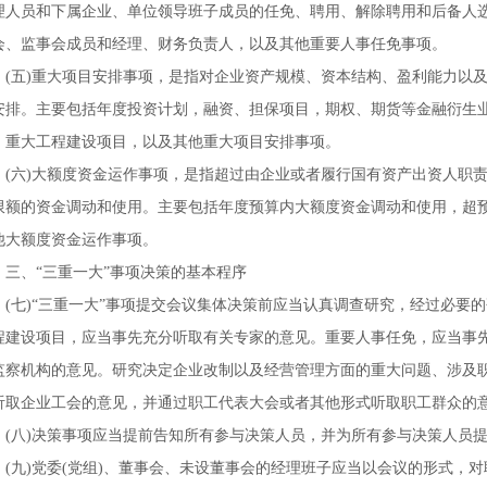
理人员和下属企业、单位领导班子成员的任免、聘用、解除聘用和后备人
会、监事会成员和经理、财务负责人，以及其他重要人事任免事项。
(
五
)
重大项目安排事项，是指对企业资产规模、资本结构、盈利能力以
安排。主要包括年度投资计划，融资、担保项目，期权、期货等金融衍生
，重大工程建设项目，以及其他重大项目安排事项。
(
六
)
大额度资金运作事项，是指超过由企业或者履行国有资产出资人职
限额的资金调动和使用。主要包括年度预算内大额度资金调动和使用，超
他大额度资金运作事项。
三、“三重一大”事项决策的基本程序
(
七
)
“三重一大”事项提交会议集体决策前应当认真调查研究，经过必要
程建设项目，应当事先充分听取有关专家的意见。重要人事任免，应当事
监察机构的意见。研究决定企业改制以及经营管理方面的重大问题、涉及
听取企业工会的意见，并通过职工代表大会或者其他形式听取职工群众的
(
八
)
决策事项应当提前告知所有参与决策人员，并为所有参与决策人员
(
九
)
党委
(
党组
)
、董事会、未设董事会的经理班子应当以会议的形式，对