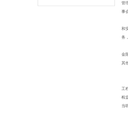
提
管
“两
升
学
事
“寻
一
找
做”学
身
习
边
教
和
的
育
榜
务
样”专
题
报
道
金
其
工
检
当