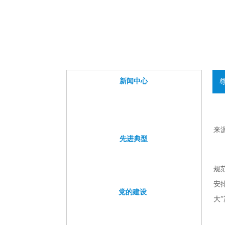
专题活动
”十九大“专题学习教育
群众路线教育实践活动
“两学一做”学习教育
尊龙凯时pa旗舰厅官的文化
国机文化
海航文化
视觉识别
先进典型
专题活动
新闻中心
公司活动
党团活动
管理提升
新
“寻找身边的榜样”专题报道
闻
联系尊龙凯时pa旗舰厅官
中
尊龙凯时pa旗舰厅官的联系方式
心
来源
职工意见箱
先进典型
尊龙凯时pa旗舰厅官的友情链接
集团上级
兄弟企业
先
信息公开
进
规
企业基本信息
典
人事薪酬事项
型
安
重要财务信息
党的建设
大
企业重大事项
履行社会责任
党
员工招聘信息
建
其他公开信息