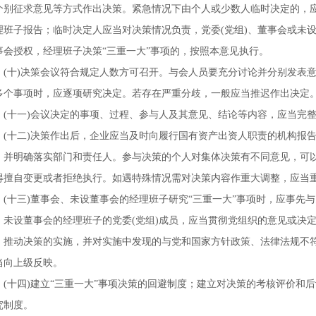
个别征求意见等方式作出决策。紧急情况下由个人或少数人临时决定的，
理班子报告；临时决定人应当对决策情况负责，党委
(
党组
)
、董事会或未
事会授权，经理班子决策“三重一大”事项的，按照本意见执行。
(
十
)
决策会议符合规定人数方可召开。与会人员要充分讨论并分别发表
多个事项时，应逐项研究决定。若存在严重分歧，一般应当推迟作出决定
(
十一
)
会议决定的事项、过程、参与人及其意见、结论等内容，应当完
(
十二
)
决策作出后，企业应当及时向履行国有资产出资人职责的机构报
，并明确落实部门和责任人。参与决策的个人对集体决策有不同意见，可
得擅自变更或者拒绝执行。如遇特殊情况需对决策内容作重大调整，应当
(
十三
)
董事会、未设董事会的经理班子研究“三重一大”事项时，应事先与
、未设董事会的经理班子的党委
(
党组
)
成员，应当贯彻党组织的意见或决
，推动决策的实施，并对实施中发现的与党和国家方针政策、法律法规不
当向上级反映。
(
十四
)
建立“三重一大”事项决策的回避制度；建立对决策的考核评价和
究制度。