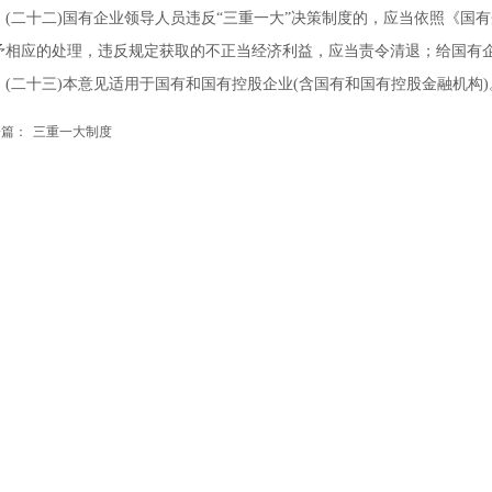
(
二十二
)
国有企业领导人员违反“三重一大”决策制度的，应当依照《国
予相应的处理，违反规定获取的不正当经济利益，应当责令清退；给国有
(
二十三
)
本意见适用于国有和国有控股企业
(
含国有和国有控股金融机构
)
一篇：
三重一大制度