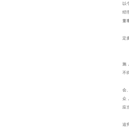
以
经
董
定
施
不
会
众
应
追