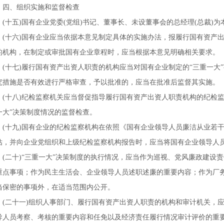
四、组织实施和监督检查
(
十五
)
国有企业党委
(
党组
)
书记、董事长、未设董事会的总经理
(
总裁
)
为
(
十六
)
国有企业应当依据本意见制定具体的实施办法，报履行国有资产
的机构，在制定或审批国有企业章程时，应当根据本意见明确相关要求。
(
十七
)
履行国有资产出资人职责的机构应当对国有企业制定的“三重一大
究措施是否有效进行严格审查，予以批准的，应当在批准后监督其实施。
(
十八
)
纪检监察机关应当督促指导履行国有资产出资人职责机构的纪检监
一大”决策制度情况的监督检查。
(
十九
)
国有企业的纪检监察机构在依照《国有企业领导人员廉洁从业若
估，并向企业党组织和上级纪检监察机构报告时，应当将国有企业领导人员
(
二十
)
“三重一大”决策制度的执行情况，应当作为巡视、党风廉政建设
重点事项；作为民主生活会、企业领导人员述职述廉的重要内容；作为厂
当保密的事项外，在适当范围内公开。
(
二十一
)
组织人事部门、履行国有资产出资人职责的机构和审计机关，应
导人员考察、考核的重要内容和任免以及经济责任履行情况审计评价的重