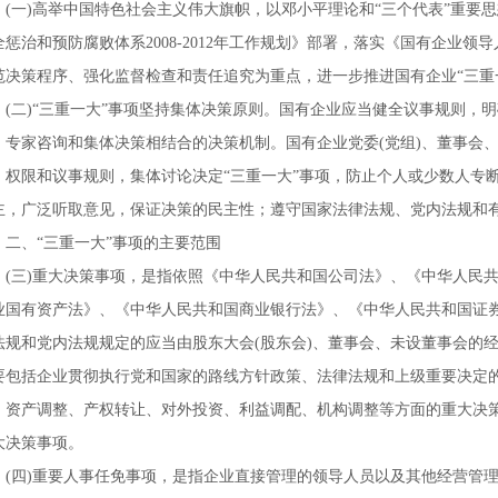
(
一
)
高举中国特色社会主义伟大旗帜，以邓小平理论和“三个代表”重要
全惩治和预防腐败体系
2008-2012
年工作规划》部署，落实《国有企业领导
范决策程序、强化监督检查和责任追究为重点，进一步推进国有企业“三重
(
二
)
“三重一大”事项坚持集体决策原则。国有企业应当健全议事规则，明
、专家咨询和集体决策相结合的决策机制。国有企业党委
(
党组
)
、董事会
、权限和议事规则，集体讨论决定“三重一大”事项，防止个人或少数人专
主，广泛听取意见，保证决策的民主性；遵守国家法律法规、党内法规和
二、“三重一大”事项的主要范围
(
三
)
重大决策事项，是指依照《中华人民共和国公司法》、《中华人民
业国有资产法》、《中华人民共和国商业银行法》、《中华人民共和国证
法规和党内法规规定的应当由股东大会
(
股东会
)
、董事会、未设董事会的
要包括企业贯彻执行党和国家的路线方针政策、法律法规和上级重要决定
、资产调整、产权转让、对外投资、利益调配、机构调整等方面的重大决
大决策事项。
(
四
)
重要人事任免事项，是指企业直接管理的领导人员以及其他经营管