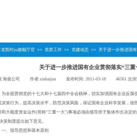
尊龙凯时pa旗舰厅官
>>
党群工作
>>
党建动态
>>
关于进一步推进国有
关于进一步推进国有企业贯彻落实“三重
:
海俊公司
|
作者:
xinhaijun
|
发布时间:
2011-03-18
|
46561
次浏
为全面贯彻党的十七大和十七届四中全会精神，切实加强国有企业反腐
范决策行为，提高决策水平，防范决策风险，保证国有企业科学发展，按
排和大额度资金运作
(
简称“三重一大”
)
事项必须由领导班子集体作出决定的
”决策制度提出如下意见。
一、指导思想和基本原则