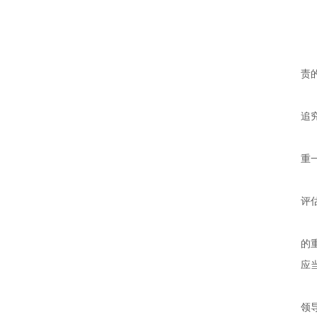
责
追
重
评
的
应
领