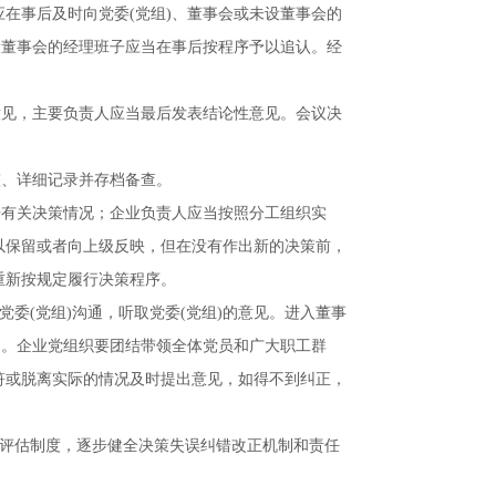
应在事后及时向党委
(
党组
)
、董事会或未设董事会的
设董事会的经理班子应当在事后按程序予以追认。经
意见，主要负责人应当最后发表结论性意见。会议决
。
整、详细记录并存档备查。
告有关决策情况；企业负责人应当按照分工组织实
以保留或者向上级反映，但在没有作出新的决策前，
重新按规定履行决策程序。
党委
(
党组
)
沟通，听取党委
(
党组
)
的意见。进入董事
定。企业党组织要团结带领全体党员和广大职工群
符或脱离实际的情况及时提出意见，如得不到纠正，
后评估制度，逐步健全决策失误纠错改正机制和责任