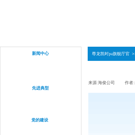
群团工作
专题活动
”十九大“专题学习教育
群众路线教育实践活动
“两学一做”学习教育
尊龙凯时pa旗舰厅官的文化
国机文化
海航文化
视觉识别
先进典型
专题活动
新闻中心
尊龙凯时pa旗舰厅官
>
公司活动
党团活动
管理提升
新
“寻找身边的榜样”专题报道
闻
联系尊龙凯时pa旗舰厅官
中
尊龙凯时pa旗舰厅官的联系方式
心
来源:
海俊公司
|
作者:
职工意见箱
先进典型
尊龙凯时pa旗舰厅官的友情链接
集团上级
兄弟企业
先
信息公开
进
企业基本信息
典
人事薪酬事项
型
重要财务信息
党的建设
企业重大事项
履行社会责任
党
员工招聘信息