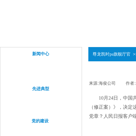
群团工作
专题活动
”十九大“专题学习教育
群众路线教育实践活动
“两学一做”学习教育
尊龙凯时pa旗舰厅官的文化
国机文化
海航文化
视觉识别
先进典型
专题活动
新闻中心
尊龙凯时pa旗舰厅官
>
公司活动
党团活动
管理提升
新
“寻找身边的榜样”专题报道
闻
联系尊龙凯时pa旗舰厅官
中
尊龙凯时pa旗舰厅官的联系方式
心
来源:
海俊公司
|
作者:
职工意见箱
先进典型
尊龙凯时pa旗舰厅官的友情链接
集团上级
10
月
24
日，中国
兄弟企业
先
信息公开
进
（修正案）》，决定
企业基本信息
典
党章？人民日报客户
人事薪酬事项
型
重要财务信息
党的建设
企业重大事项
履行社会责任
党
员工招聘信息