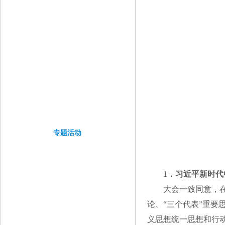
建
其他公开信息
工
所属企业信息公开
作
纪
检
监
督
团
群
工
作
”十
九
大“专
题
学
专题活动
习
教
育
公
群
司
众
活
1
．习近平新时代
路
动
线
大会一致同意，
党
教
团
育
论、“三个代表”重
活
实
动
践
义思想统一思想和行
管
活