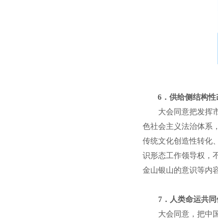
6
．供给侧结构性
大会同意把发挥市场
色社会主义法治体系
传统文化创造性转化
识形态工作领导权，
金山银山的意识等内
7
．人类命运共同
大会同意，把中国共