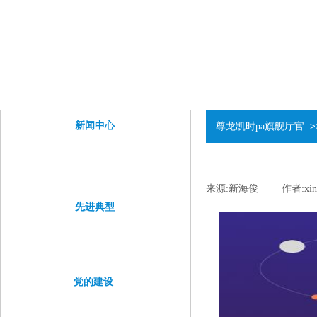
群团工作
专题活动
”十九大“专题学习教育
群众路线教育实践活动
“两学一做”学习教育
尊龙凯时pa旗舰厅官的文化
国机文化
海航文化
视觉识别
先进典型
专题活动
新闻中心
尊龙凯时pa旗舰厅官
>
公司活动
党团活动
管理提升
新
“寻找身边的榜样”专题报道
闻
联系尊龙凯时pa旗舰厅官
中
来源:
新海俊
|
作者:
xin
尊龙凯时pa旗舰厅官的联系方式
心
职工意见箱
先进典型
尊龙凯时pa旗舰厅官的友情链接
集团上级
兄弟企业
先
信息公开
进
企业基本信息
典
人事薪酬事项
型
重要财务信息
党的建设
企业重大事项
履行社会责任
党
员工招聘信息