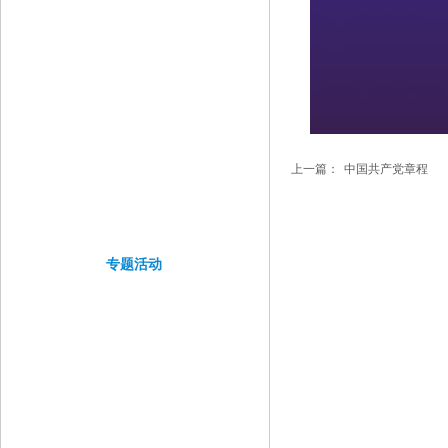
建
其他公开信息
工
所属企业信息公开
作
纪
检
监
督
团
群
工
上一篇：
中国共产党章程
作
”十
九
大“专
题
学
专题活动
习
教
育
公
群
司
众
活
路
动
线
党
教
团
育
活
实
动
践
管
活